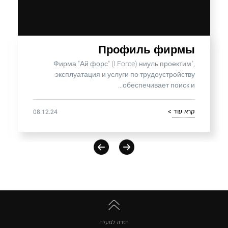
Профиль фирмы
Фирма "Ай форс" (I Force) ниуль проектим",
эксплуатация и услуги по трудоустройству
обеспечивает поиск и...
08.12.24
קרא עוד >
חזרה למעלה