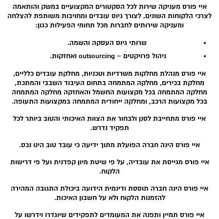
איי פורס מעניקה שירות לכל הסקטורים המקצועיים במשק והותאמה
לצרכי הלקוחות השונים, לצורך גיוס עובדים ומחויבות משותפת להצלחה
ומעניקה שירותים לחברות מכל תחומי הפעילות כגון:
שרותי גיוס העסקה והשמה.
ניהול פרויקטים – outsourcing ואחזקות.
איי פורס מנהלת מחלקות משרדיות וטכניות, מחלקת עובדים כלליים,
מחלקת בכירים, מחלקה המתמחה בתחום העיבוד השבבי והמתכת,
מחלקה המתמחה בכל מקצועות החשמל והאחזקה מחלקה המתמחה
בכל מקצועות הרכב, ומחלקה ייחודית המתמחה במקצועות התעופה.
איי פורס מתחייבת לסנן ולבחור את הצוות האיכותי והטוב ביותר לכל
תפקיד נדרש.
איי פורס הינה חברה הפועלת מתוך ידיעה כי עובד טוב הינו נכס.
איי פורס מגייסת את עובדיה, על פי שיטת מיון קפדנית ועל פי דרישות
הלקוח.
איי פורס הינה חברה תוססת ודינמית הידועה ביכולת התגובה המהירה
להזמנות הלקוח ולא על חשבון האיכות.
איי פורס תמיין ותפנה את המעומדים לתפקידים שיוגדרו וידרשו על