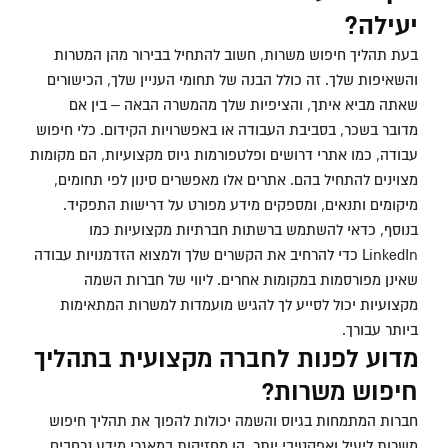
יעילה?
בעת תהליך חיפוש משרות, חשוב להתחיל בבירור מהן המטרות
והשאיפות שלך. זה כולל הבנה של תחומי העניין שלך, הכישורים
שאתה מביא איתך, והציפיות שלך מהמשרה הבאה – בין אם
מדובר בשכר, בסביבת העבודה או באפשרויות הקידום.
כלי חיפוש
עבודה, כמו אתרי דרושים ופלטפורמות גיוס מקצועיות, הם מקומות
מצוינים להתחיל בהם. אתרים אלו מאפשרים סינון לפי תחומים,
מיקומים ותנאים, ומספקים מידע מפורט על דרישות התפקיד.
בנוסף, כדאי להשתמש ברשתות חברתיות מקצועיות כמו
LinkedIn כדי להרחיב את הקשרים שלך ולמצוא הזדמנויות עבודה
שאינן מפורסמות במקומות אחרים. ליווי של חברות השמה
מקצועיות יכול לסייע לך להגיש מועמדות למשרות המתאימות
ביותר עבורך.
מדוע לפנות לחברה מקצועית בתהליך
חיפוש משרות?
חברות המתמחות בגיוס והשמה יכולות להפוך את תהליך חיפוש
משרות ליעיל ואפקטיבי יותר. הן מחזיקות במאגרי מידע נרחבים,