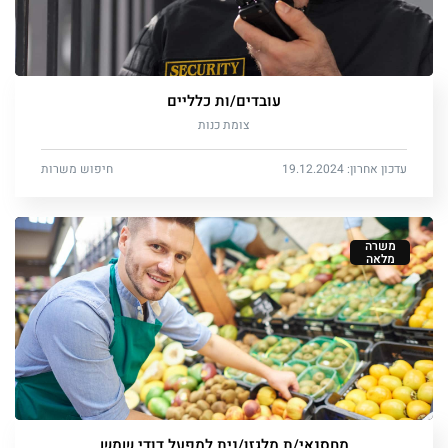
עובדים/ות כלליים
צומת כנות
עדכון אחרון: 19.12.2024
חיפוש משרות
משרה
מלאה
מחסנאי/ת מלגזן/נית למפעל דודי שמש