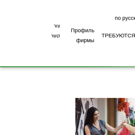
по русс
צור
Профиль
ТРЕБУЮТС
קשר
фирмы