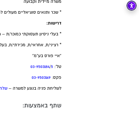
משרה מיידית וקבועה
* שכר ותנאים סוציאליים מעולים ל
דרישות:
* בעלי ניסיון תעסוקתי כמוכר/ת – 
* רציני/ת, אחראי/ת, מכירתי/ת, בעל
"איי פורס בע"מ"
טל’:
5
/
03-9503184
פקס:
03-9503169
לשליחת פניה בנוגע למשרה –
שלח 
שתף באמצעות: