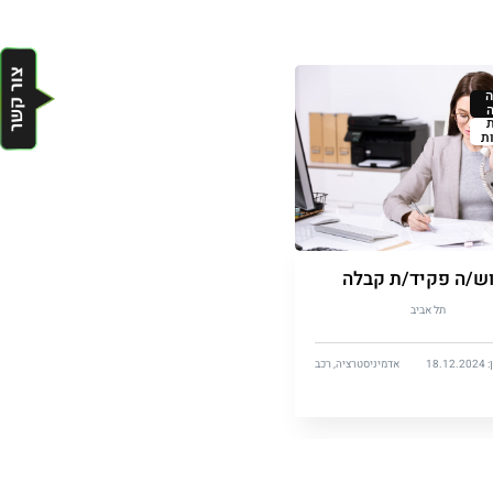
ת
ש/ה פקיד/ת קבלה
תל אביב
18.
אדמיניסטרציה, רכב