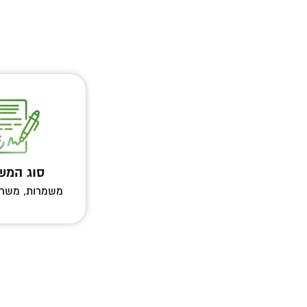
סוג המש
משמרות, משר