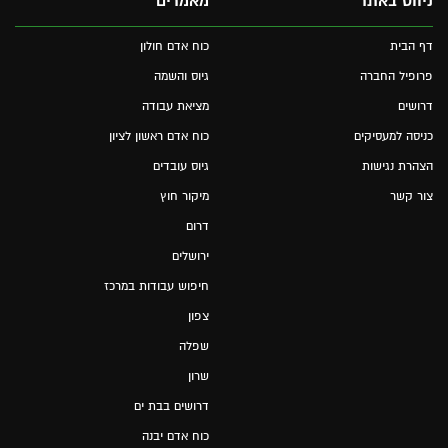
ניווט באתר
מאמרים
דף הבית
כוח אדם חולון
פרופיל החברה
גיוס והשמה
דרושים
מציאת עבודה
כניסה למעסיקים
כוח אדם ראשון לציון
הצהרת נגישות
גיוס עובדים
צור קשר
מיקור חוץ
דרום
ירושלים
חיפוש עבודות במרכז
צפון
שפלה
שרון
דרושים בבת ים
כוח אדם יבנה