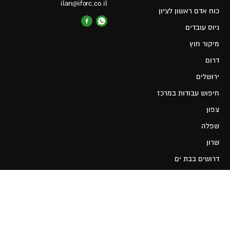
ilan@iforc.co.il
כוח אדם ראשון לציון
גיוס עובדים
מיקור חוץ
דרום
ירושלים
חיפוש עבודות במרכז
צפון
שפלה
שרון
דרושים בבת ים
כוח אדם יבנה
עבודות בראשון לציון
דרושים רחובות