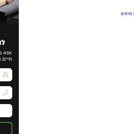
פרטים
לה
אנא מ
חיים ו