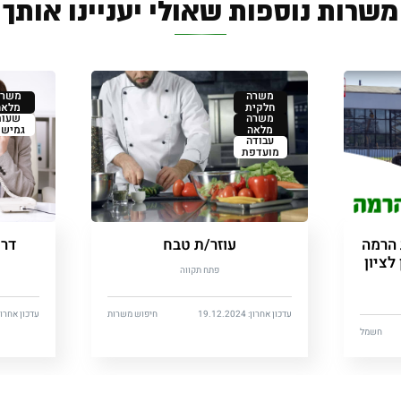
משרות נוספות שאולי יעניינו אותך
משרה
משרה
חלקית
מלאה
משרה
שעות
מלאה
גמישו
עבודה
מועדפת
 הרמה
עוזר/ת טבח
דרו
לציון
פתח תקווה
עדכון אחרון: 19.12.2024
חיפוש משרות
עדכון אחרון: 12.2024
חשמל