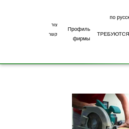
по русс
צור
Профиль
ТРЕБУЮТС
קשר
фирмы