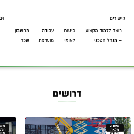
קישורים
ки
רוצה ללמוד מקצוע
ביטוח
עבודה
מחשבון
Я
– מנהל הטכני
לאומי
מועדפת
שכר
דרושים
משרה
משר
מלאה
חלק
עבודה
משר