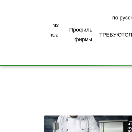
по русс
צור
Профиль
ТРЕБУЮТС
קשר
фирмы
ה
ית
ה