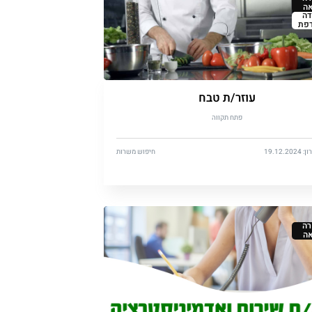
ה
דה
פת
עוזר/ת טבח
פתח תקווה
19.12.
חיפוש משרות
ה
ה