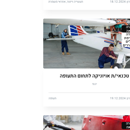
18.12.
תעשייה וייצור, אחראי משמרת
ה
ה
דה
פת
ים
רים
טכנאי/ת אויוניקה לתחום התעופה
יהוד
19.12.
תעופה
ה
ה