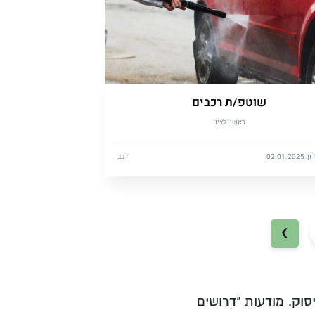
שוטפ/ת רכבים
ראשון לציון
02.01.
רכב
❯
וק. מודעות "דרושים