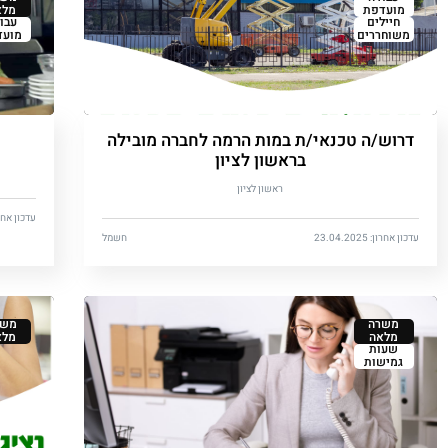
מועדפת
מלא
חיילים
עבו
משוחררים
מועד
דרוש/ה טכנאי/ת במות הרמה לחברה מובילה
בראשון לציון
ראשון לציון
עדכון אחרון: 2024
עדכון אחרון: 23.04.2025
חשמל
משרה
משר
מלאה
מלא
שעות
גמישות