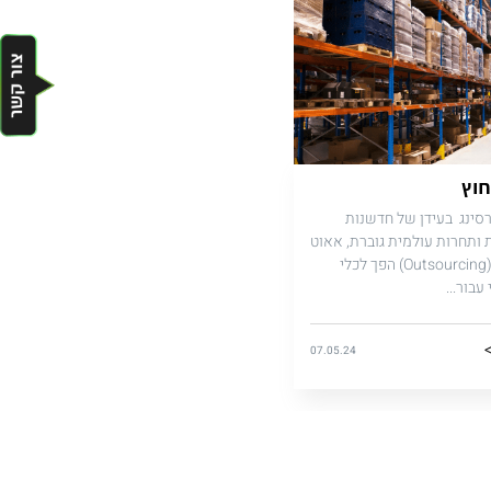
חוץ
סינג בעידן של חדשנות
ת ותחרות עולמית גוברת, אאוט
סורסינג (Outsourcing) הפך לכלי
עבור...
>
07.05.24